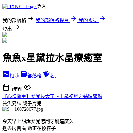
登入
我的部落格
我的部落格後台
我的帳號
登出
魚魚x星黛拉水晶療癒室
相簿
部落格
名片
3年前
【心情隨筆】女兒長大了～十歲初經之媽媽驚嚇
雙魚兄妹
親子育兒
今天早上想說女兒怎刷牙刷這麼久
進去房間看 她正在換褲子