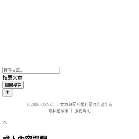
推薦文章
關閉搜尋
© 2026
PIXNET
｜
文章與圖片權利屬原作者所有
隱私權政策
｜
服務聲明
⚠️