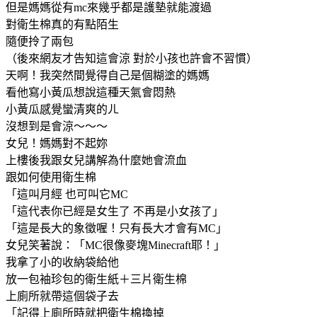
但是媽媽從有mc來幾乎都是護墊就能渡過
對衛生棉真的有點陌生
隨便拎了兩包
（後來網友才告知這會涼 對於小孩也許會不習慣）
天啊！我突然間覺得自己是個糊塗的媽媽
看他寫小黃瓜想說這種天氣會悶熱
小黃瓜感覺蠻清爽的ㄦ
沒想到是會涼～～～
女兒！媽媽對不起妳
上樓後我跟女兒講解為什麼她會流血
跟如何使用衛生棉
「這叫月經 也可叫它MC
「這代表你已經是女生了 不再是小女孩了」
「這是長大的象徵喔！只有長大才會有MC」
女兒笑著說：「MC很像麥塊Minecraft耶！」
我拿了小的收納袋給他
放一包袖珍包的衛生紙＋三片衛生棉
上廁所就帶這個袋子去
「記得上廁所時就把衛生棉換掉