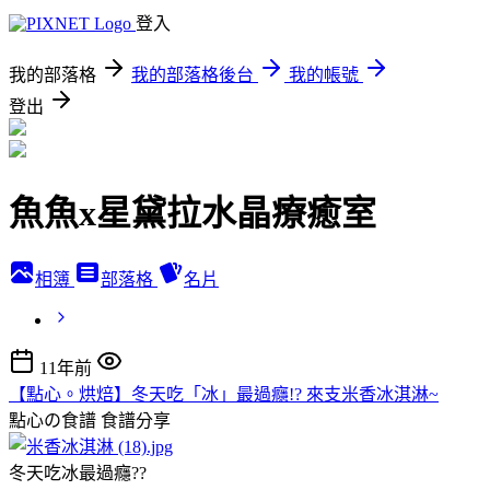
登入
我的部落格
我的部落格後台
我的帳號
登出
魚魚x星黛拉水晶療癒室
相簿
部落格
名片
11年前
【點心。烘焙】冬天吃「冰」最過癮!? 來支米香冰淇淋~
點心の食譜
食譜分享
冬天吃冰最過癮??