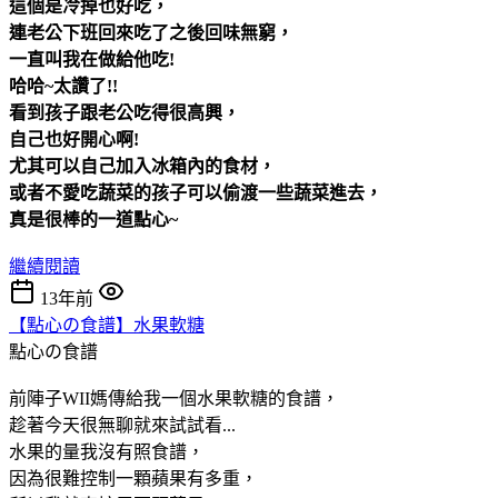
這個是冷掉也好吃，
連老公下班回來吃了之後回味無窮，
一直叫我在做給他吃!
哈哈~太讚了!!
看到孩子跟老公吃得很高興，
自己也好開心啊!
尤其可以自己加入冰箱內的食材，
或者不愛吃蔬菜的孩子可以偷渡一些蔬菜進去，
真是很棒的一道點心~
繼續閱讀
13年前
【點心の食譜】水果軟糖
點心の食譜
前陣子WII媽傳給我一個水果軟糖的食譜，
趁著今天很無聊就來試試看...
水果的量我沒有照食譜，
因為很難控制一顆蘋果有多重，