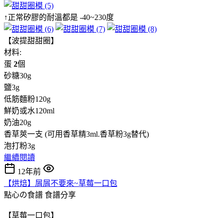
↑正常矽膠的耐溫都是 -40~230度
【波提甜甜圈】
材料:
蛋
2
個
砂糖30g
鹽3g
低筋麵粉120g
鮮奶或水120ml
奶油20g
香草莢一支 (可用香草精3ml.香草粉3g替代)
泡打粉3g
繼續閱讀
12年前
【烘焙】屑屑不要來~草莓一口包
點心の食譜
食譜分享
【草莓一口包】