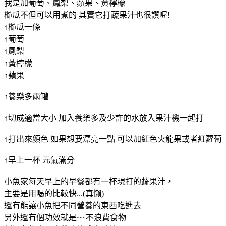
我是加葡萄、鳳梨、蘋果、黃檸檬
櫛瓜不但可以用煮的 其實它打蔬果汁也很讚喔!
↑櫛瓜一條
↑葡萄
↑鳳梨
↑黃檸檬
↑蘋果
↑養樂多兩罐
↑切成適當大小 加入養樂多及少許的水放入果汁機一起打
↑打出來顏色 如果想要漂亮一點 可以加紅色火龍果或者紅蘿蔔
↑早上一杯 元氣滿分
小魚家每天早上的早餐都有一杯現打的蔬果汁，
主要是用喝的比較快...(真懶)
還有能讓小魚把不同營養的東西吃進去
另外還有個功效就是~~不浪費食物