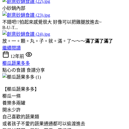
小砂鍋內部
不錯吧!?拍起來感覺很大 好像可以把雞腿放進去~
B-U-T...
放。一。顆。丸。子。就。滿。了～～～
滿了滿了滿了
繼續閱讀
12年前
櫛瓜蔬果多多
點心の食譜
食譜分享
【櫛瓜蔬果多多】
櫛瓜一條
養樂多兩罐
開水少許
自己喜歡的蔬果類
或者孩子不愛的蔬果通通都可以偷渡進去