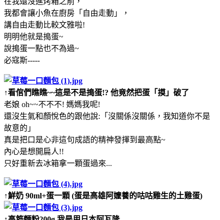
在我還沒進烤箱之前，
我都會讓小魚在廚房「自由走動」，
講自由走動比較文雅啦!
明明他就是搗蛋~
說搗蛋一點也不為過~
必寇斯-----
↑看倌們瞧瞧~~這是不是搗蛋!? 他竟然把蛋「摸」破了
老娘 oh~~不不不! 媽媽我呢!
還沒生氣和顏悅色的跟他說:「沒關係沒關係，我知道你不是
故意的」
真是把口是心非這句成語的精神發揮到最高點~
內心是想開扁人!!
只好重新去冰箱拿一顆蛋過來...
↑鮮奶 90ml+蛋一顆 (蛋是高雄阿嬤養的咕咕雞生的土雞蛋)
↑高筋麵粉200g 我是用日本阿瓦隆