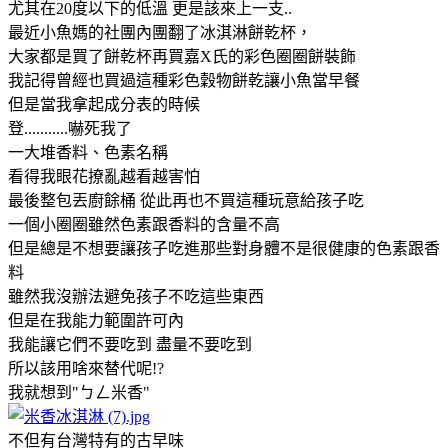
尤其在20度以下的低溫 更是該來上一支..
最近小魚媽的社團內團翻了冰淇淋餅乾杯，
大家都是買了餅乾杯再買嘉X氏的彩色圈圈餅裝飾
我記得曾經也買過這種彩色穀物餅乾讓小魚當早餐
但是當我拿起成分表的時候
登...........嚇死我了
一大堆香料、色素名稱
看得我眼花撩亂越看越害怕
最後整包丟廚餘桶 從此再也不買這種玩意給孩子吃
一個小圈圈雖然色素跟香料的含量不高
但是總是不想要讓孩子吃進那些對身體不是很健康的色素跟香
料
雖然我沒辦法避免孩子不吃這些東西
但是在我能力範圍許可內
我能讓它們不要吃到 盡量不要吃到
所以該用啥來替代呢!?
我就想到"ㄅㄥ米香"
不但有台灣特有的古早味