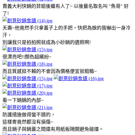
賣義大利快鍋的菲姐後繼有人了~ 以後藝名取名叫 "魚哥" 好
了!
夭壽~他竟然手只拿蓋子上的手把，快把為娘的我嚇出一身冷
汗，
別讓我只是拍拍照就成為小砂鍋的遺照啊!
很漂亮吧!!顏色超繽紛~
而且質感挺不賴的不會因為價格便宜就粗糙~
看一下鍋鍋的內部~
防護措施做得蠻不錯的，
這樣寄竟然都沒有損傷~
而且鍋子與鍋蓋之間還有用紙板隔開避免碰撞。