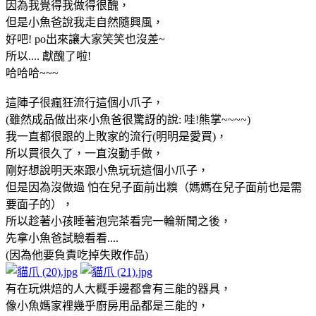
因為我覺得我做得很醜，
但是小魚爸說我走自然隨興風，
好吧! po出來讓大家笑笑也沒差~
所以.... 獻醜了啦!
哈哈哈~~~
這陣子很瘋狂流行這個小爪子，
(雖然成品做出來小魚爸很驚訝的說: 哇!熊掌~~~~)
我一直都很跟的上敗家的流行(明明是愛買)，
所以買很久了，一直沒動手做，
剛好想說明天來跟小魚玩玩這個小爪子，
但是因為沒做過 怕在兒子面前出糗（媽媽在兒子面前也是需
要面子的），
所以趁著小孩睡著泡完茶看完一輪新聞之後，
先拿小魚爸試驗看看....
(因為他要負責吃掉失敗作品)
有在玩烘焙的人大概手邊都會有三能的器具，
像小魚媽家裡幾乎廚房用品都是三能的，