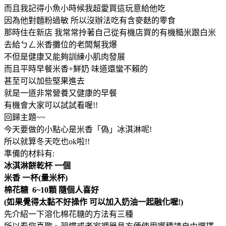
而且我記得小魚小時候我超愛買這玩意給他吃
因為他對麵粉過敏 所以沒辦法吃有含麥麩的零食
那時住在新店 我常常拎著自己從有機店買的有機糙米跟白米
去給ㄅㄥ米香攤位的老闆幫我爆
不但是健康又能夠訓練小肌肉發展
而且平時早餐米香+鮮奶 味道還蠻不賴的
甚至可以加些堅果進去
就是一道非常營養又健康的早餐
有機會大家可以試試看喔!!
回歸主題~~
今天要做的小點心是米香「偽」冰淇淋呢!
所以就算冬天吃也ok啦!!
準備的材料有:
冰淇淋餅乾杯 一個
米香 一杯(量米杯)
棉花糖 6~10顆 隨個人喜好
(如果覺得太黏不好操作 可以加入奶油一起融化喔!)
先介紹一下溶化棉花糖的方法有三種