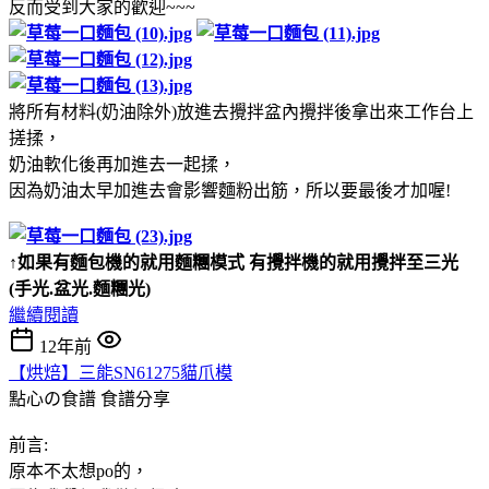
反而受到大家的歡迎~~~
將所有材料(奶油除外)放進去攪拌盆內攪拌後拿出來工作台上
搓揉，
奶油軟化後再加進去一起揉，
因為奶油太早加進去會影響麵粉出筋，所以要最後才加喔!
↑如果有麵包機的就用麵糰模式 有攪拌機的就用攪拌至三光
(手光.盆光.麵糰光)
繼續閱讀
12年前
【烘焙】三能SN61275貓爪模
點心の食譜
食譜分享
前言:
原本不太想po的，