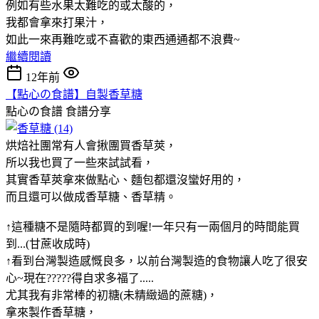
例如有些水果太難吃的或太酸的，
我都會拿來打果汁，
如此一來再難吃或不喜歡的東西通通都不浪費~
繼續閱讀
12年前
【點心の食譜】自製香草糖
點心の食譜
食譜分享
烘焙社團常有人會揪團買香草莢，
所以我也買了一些來試試看，
其實香草莢拿來做點心、麵包都還沒蠻好用的，
而且還可以做成香草糖、香草精。
↑這種糖不是隨時都買的到喔!一年只有一兩個月的時間能買
到...(甘蔗收成時)
↑看到台灣製造感慨良多，以前台灣製造的食物讓人吃了很安
心~現在?????得自求多福了.....
尤其我有非常棒的初糖(未精緻過的蔗糖)，
拿來製作香草糖，