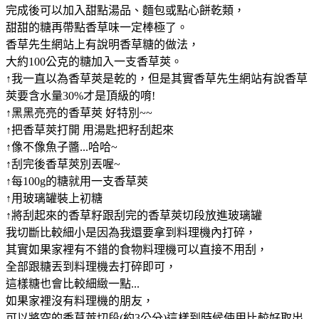
完成後可以加入甜點湯品、麵包或點心餅乾類，
甜甜的糖再帶點香草味一定棒極了。
香草先生網站上有說明香草糖的做法，
大約100公克的糖加入一支香草莢。
↑我一直以為香草莢是乾的，但是其實香草先生網站有說香草
莢要含水量30%才是頂級的唷!
↑黑黑亮亮的香草莢 好特別~~
↑把香草莢打開 用湯匙把籽刮起來
↑像不像魚子醬...哈哈~
↑刮完後香草莢別丟喔~
↑每100g的糖就用一支香草莢
↑用玻璃罐裝上初糖
↑將刮起來的香草籽跟刮完的香草莢切段放進玻璃罐
我切斷比較細小是因為我還要拿到料理機內打碎，
其實如果家裡有不錯的食物料理機可以直接不用刮，
全部跟糖丟到料理機去打碎即可，
這樣糖也會比較細緻一點...
如果家裡沒有料理機的朋友，
可以將空的香草莢切段(約3公分)這樣到時候使用比較好取出