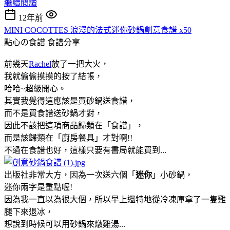
繼續閱讀
12年前
MINI COCOTTES 浪漫的法式迷你砂鍋創意食譜 x50
點心の食譜
食譜分享
前幾天
Rachel
放了一把大火，
我就偷偷摸摸的按了結帳，
哈哈~超級開心。
其實我覺得這應該是買砂鍋送食譜，
而不是買食譜送砂鍋才對，
因此不該把這項商品歸類在「食譜」，
而是該歸類在「廚房餐具」才對啊!!
不過在食譜也好，這樣只要有書局就能買到...
出版社非常大方，因為一次送六個「
迷你
」小砂鍋，
迷你兩字是重點喔!
因為我一直以為很大個，所以早上還特地從冷凍庫拿了一隻雞
腿下來退冰，
想說到時候可以用砂鍋來燉雞湯...