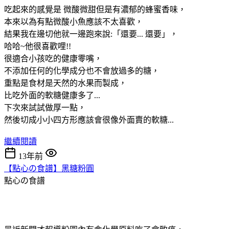
吃起來的感覺是 微酸微甜但是有濃郁的蜂蜜香味，
本來以為有點微酸小魚應該不太喜歡，
結果我在邊切他就一邊跑來說:「還要... 還要」，
哈哈~他很喜歡哩!!
很適合小孩吃的健康零嘴，
不添加任何的化學成分也不會放過多的糖，
重點是食材是天然的水果而製成，
比吃外面的軟糖健康多了...
下次來試試做厚一點，
然後切成小小四方形應該會很像外面賣的軟糖...
繼續閱讀
13年前
【點心の食譜】黑糖粉圓
點心の食譜