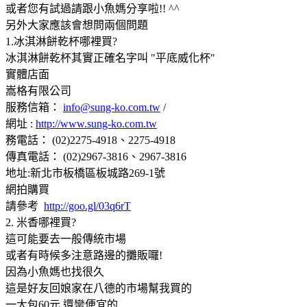
或者您有試過請跟小魚媽分享啦!! ^^
另外大家應該會想問兩個問題
1.冰淇淋餅乾杯哪裡買?
冰淇淋餅乾杯其實正確名字叫 "平底威化杯"
實體店面
嵩格有限公司
服務信箱：
info@sung-ko.com.tw
/
網址 :
http://www.sung-ko.com.tw
務電話： (02)2275-4918
、2275-4918
傳真電話： (02)2967-3816
、2967-3816
地址:新北市板橋區板城路269-1號
網拍購買
請參考
http://goo.gl/03q6rT
2. 米香哪裡買?
這可能要去一般傳統市場
或者有時候多注意路邊的攤販囉!
因為小魚媽也找很久
這是好友回娘家在八德的市場幫我買的
一大包60元 還蠻便宜的