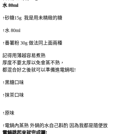
水 80ml
↑砂糖15g 我是用未精緻的糖
↑水 80ml
↑番薯粉 30g 做法同上面兩種
記得用薄越容易煮熟
厚度不要太厚以免會蒸不熟，
都混合好之後就可以準備進電鍋啦!
↑黑糖口味
↑抹茶口味
↑原味
↑電鍋內蒸熟 外鍋的水自己斟酌 因為我都是隨便放
電鍋跳起來就完成囉!