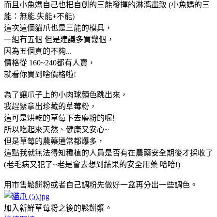
而且小魚媽自己也把自創的三能發揮的淋漓盡致 (小魚媽的三
能：無能.失能+不能)
這次這個貓爪也是三能的模具，
一組有五個 但是建議多買幾個，
因為五個真的不夠...
價格從 160~240都有人賣，
就看你買到啥價格啦!
為了讓爪子上的小肉球顏色跳出來，
我趕緊拿出珍藏的草莓粉，
這可是烘乾的草莓下去磨粉的喔!
所以吃起來天然、健康又安心~
但是草莓的農藥通常都爆多，
這點我就無法得知種植的人員是否有在農藥安全期後才採收了
(老毛病又犯了~老是會去想到蔬果的安全用藥 哈哈!)
用市售鬆餅粉或者自己調粉先做好一盆再分出一些調色。
加入新鮮草莓粉之後的鬆餅漿。