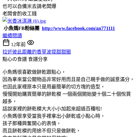
也可以自備米去請老闆爆
老闆會酌收工錢
小魚媽FB粉絲團
http://www.facebook.com/an771111
繼續閱讀
12年前
拉近彼此距離的香草波提甜甜圈
點心の食譜
食譜分享
小魚媽很喜歡做餅乾跟點心，
因為拿來當公關物品非常好用而且是自己親手做的誠意滿分，
也因此家裡原本只是用最簡單的切方塊的造型，
慢慢開始購買簡單的餅乾模 一個兩個開始變十個二十個悅買
越多，
話說家裡的餅乾模大大小小加起來超過百種啦!
小魚媽很享受當我手裡拿出小餅乾或小點心時，
孩子那種興奮開心的表情，
而且餅乾模的用途不但只是做餅乾，