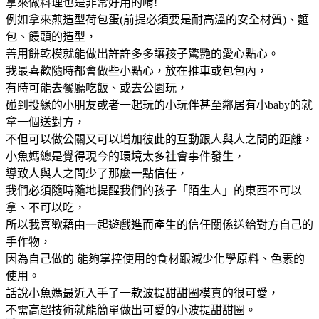
拿來做料理也是非常好用的唷!
例如拿來煎造型荷包蛋(前提必須要是耐高溫的安全材質)、麵
包、饅頭的造型，
善用餅乾模就能做出許許多多讓孩子驚艷的愛心點心。
我最喜歡隨時都會做些小點心，放在推車或包包內，
有時可能去餐廳吃飯、或去公園玩，
碰到投緣的小朋友或者一起玩的小玩伴甚至鄰居有小baby的就
拿一個送對方，
不但可以做公關又可以增加彼此的互動跟人與人之間的距離，
小魚媽總是覺得現今的環境太多社會事件發生，
導致人與人之間少了那麼一點信任，
我們必須隨時隨地提醒我們的孩子「陌生人」的東西不可以
拿、不可以吃，
所以我喜歡藉由一起遊戲進而產生的信任關係送給對方自己的
手作物，
因為自己做的 能夠掌控使用的食材跟減少化學原料、色素的
使用。
話說小魚媽最近入手了一款波提甜甜圈模真的很可愛，
不需高超技術就能簡單做出可愛的小波提甜甜圈。