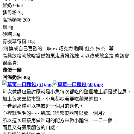
鮮奶 90ml
酵母粉 3g
高筋麵粉 200
鹽 4g
砂糖 30g
有機草莓粉 10g
(可換成自己喜歡的口味 ex.巧克力.咖啡.紅茶.抹茶...等
高興放啥就放啥當然如果走貴婦路線 可以改成放金箔 應該會
很高貴)
雞蛋一顆
回溫奶油 30g
每次做麵包最討厭就是小魚每次都吃的整個地上都是麵包屑，
加上每次去超市逛，小魚都吵著要吃蘋果麵包，
一看到那種可以存放近一個月的麵包，
心裡就毛毛的~~~ 到底加啥鬼東西可以放一個月?
所以這次直接用做吐司的配方來做小麵包，一口一個，
而且又有蘋果麵包的口感。