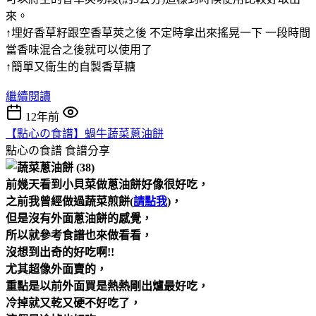
來。
↑埋好香草籽跟空香草莢之後 不定時拿出來搖晃一下 一段時間
當香味混合之後就可以使用了
↑簡單又衛生的自製香草糖
繼續閱讀
12年前
【點心の食譜】蝸牛蔬菜蔥油餅
點心の食譜
食譜分享
前幾天看到小貝菜做蔥油餅好像很好吃，
之前我曾經做過蔬菜煎餅(
請點我
)，
但是沒有外面蔥油餅的感覺，
所以就參考食譜也來做看看，
沒想到出奇的好吃啊!!
尤其超像外面賣的，
重點是以前外面買是熱熱剛出爐最好吃，
冷掉就又乾又硬不好吃了，