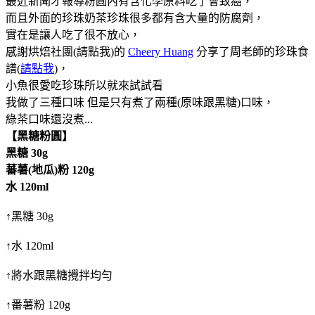
最近新聞才報導粉圓內有含化學原料吃了會致癌，
而且外面的珍珠奶茶珍珠很多都有含大量的防腐劑，
實在是讓人吃了很不放心，
感謝烘焙社團(請點我)的
Cheery Huang
分享了周老師的珍珠食
譜(
請點我
)，
小魚很愛吃珍珠所以就來試試看
我做了三種口味 但是只有煮了兩種(原味跟黑糖)口味，
綠茶口味還沒煮...
【黑糖粉圓】
黑糖 30g
蕃薯(地瓜)粉 120g
水 120ml
↑黑糖 30g
↑水 120ml
↑將水跟黑糖攪拌均勻
↑番薯粉 120g