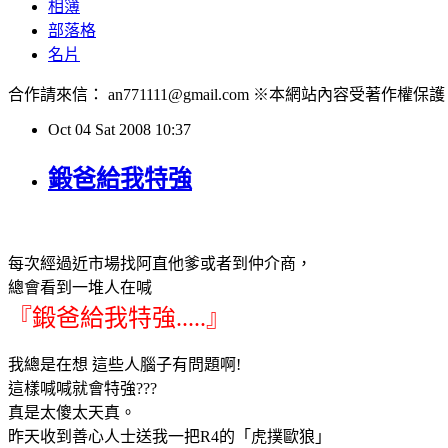
相簿
部落格
名片
合作請來信： an771111@gmail.com ※本網站內容受
Oct
04
Sat
2008
10:37
鍛爸給我特強
每次經過近市場找阿直他爹或者到仲介商，
總會看到一堆人在喊
『鍛爸給我特強.....』
我總是在想 這些人腦子有問題啊!
這樣喊喊就會特強???
真是太傻太天真。
昨天收到善心人士送我一把R4的「虎撲歐狼」