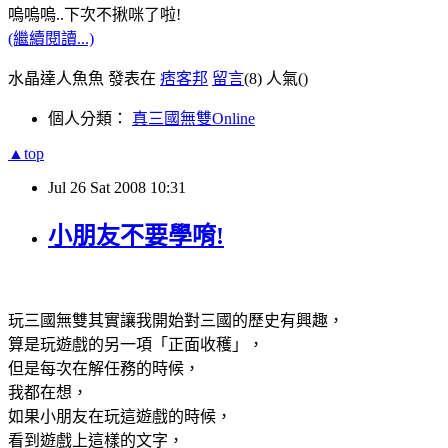
嗚嗚嗚..下次不揪咪了啦!
(繼續閱讀...)
水晶達人魚魚 發表在
痞客邦
留言
(8)
人氣(
)
個人分類：
真三國無雙Online
▲top
Jul
26
Sat
2008
10:31
小朋友不要學唷!
玩三國無雙其實讓我開始對三國的歷史有興趣，
算是玩遊戲的另一項「正面收穫」，
但是每次在解任務的時候，
我都在想，
如果小朋友在玩這遊戲的時候，
看到遊戲上這樣的文字，