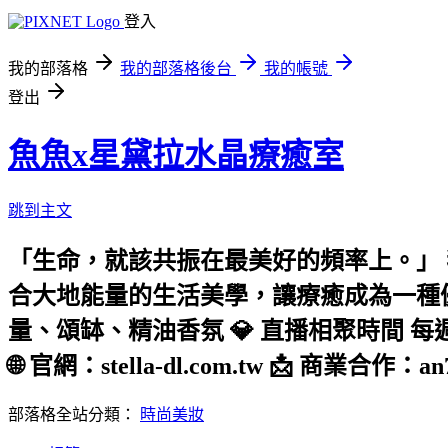
登入
我的部落格
我的部落格後台
我的帳號
登出
魚魚x星黛拉水晶療癒室
跳到主文
「生命，就該共振在最美好的頻率上。」 
合大地能量的生活美學，讓療癒成為一種優雅
量、頌缽、精油香氛 💎 直播相聚時間 每週六 1
🌐 官網：stella-dl.com.tw 📩 商業合作：an7
部落格全站分類：
時尚美妝