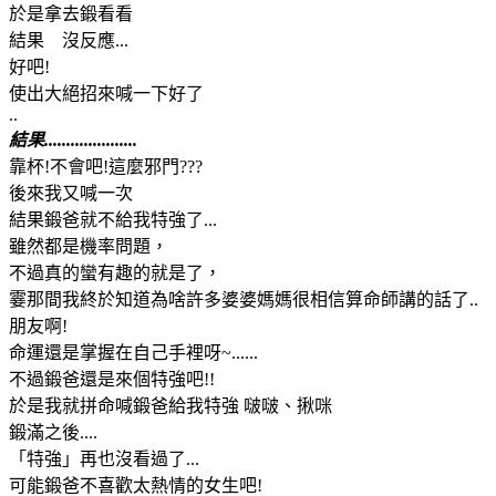
於是拿去鍛看看
結果 沒反應...
好吧!
使出大絕招來喊一下好了
..
結果.....................
靠杯!不會吧!這麼邪門???
後來我又喊一次
結果鍛爸就不給我特強了...
雖然都是機率問題，
不過真的蠻有趣的就是了，
霎那間我終於知道為啥許多婆婆媽媽很相信算命師講的話了..
朋友啊!
命運還是掌握在自己手裡呀~......
不過鍛爸還是來個特強吧!!
於是我就拼命喊鍛爸給我特強 啵啵、揪咪
鍛滿之後....
「特強」再也沒看過了...
可能鍛爸不喜歡太熱情的女生吧!