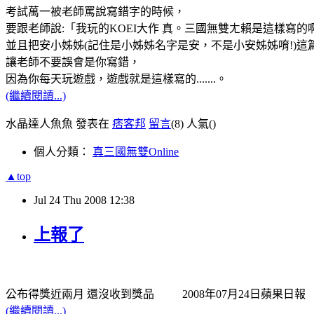
考試萬一被老師罵說寫錯字的時候，
要跟老師說:「我玩的KOEI大作 真。三國無雙ㄤ賴是這樣寫的啊
並且把安小姊姊(記住是小姊姊名字是安，不是小安姊姊唷!)這
讓老師不要誤會是你寫錯，
因為你每天玩遊戲，遊戲就是這樣寫的.......。
(繼續閱讀...)
水晶達人魚魚 發表在
痞客邦
留言
(8)
人氣(
)
個人分類：
真三國無雙Online
▲top
Jul
24
Thu
2008
12:38
上報了
公布得獎近兩月 還沒收到獎品 2008年07月24日蘋果日報
(繼續閱讀...)