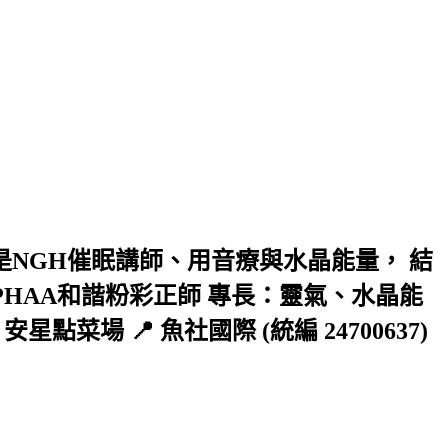
是NGH催眠講師、用音療與水晶能量， 結
PHAA和諧粉彩正師 專長：靈氣、水晶能
點菜場 📍 魚社國際 (統編 24700637)