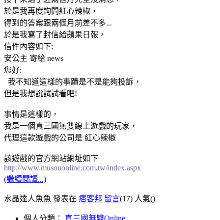
於是我再度詢問紅心辣椒，
得到的答案跟兩個月前差不多...
於是我寫了封信給蘋果日報，
信件內容如下:
安公主 寄給 news
您好:
我不知道這樣的事蹟是不是能夠投訴，
但是我想說試試看吧!
事情是這樣的，
我是一個真三國無雙線上遊戲的玩家，
代理這款遊戲的公司是 紅心辣椒
該遊戲的官方網站網址如下
http://www.musouonline.com.tw/index.aspx
(繼續閱讀...)
水晶達人魚魚 發表在
痞客邦
留言
(17)
人氣(
)
個人分類：
真三國無雙Online