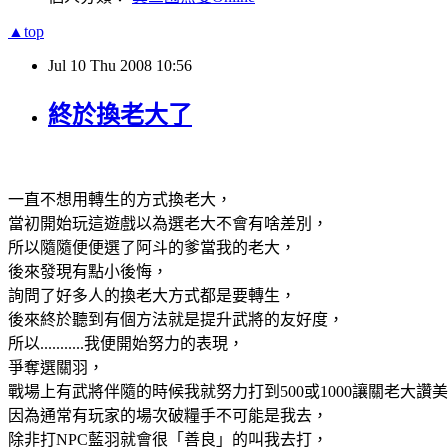
▲top
Jul
10
Thu
2008
10:56
終於換老大了
一直不想用轉生的方式換老大，
當初開始玩這遊戲以為選老大不會有啥差別，
所以隨隨便便選了阿斗的爹當我的老大，
後來發現有點小後悔，
詢問了好多人的換老大方式都是要轉生，
後來終於聽到有個方法就是提升武將的友好度，
所以...........我便開始努力的表現，
爭奪選關羽，
戰場上有武將伴隨的時候我就努力打到500或1000讓關老大讚
因為通常有玩家的場次破糧手不可能是我去，
除非打NPC藍羽就會很「善良」的叫我去打，