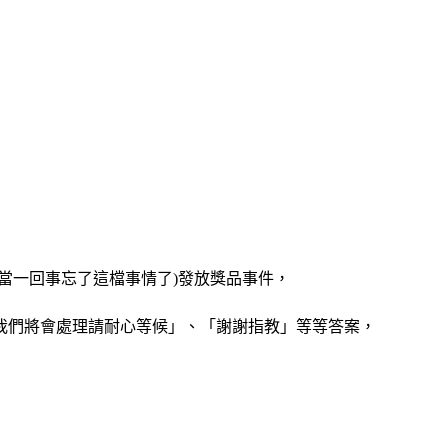
當一回事忘了這檔事情了)發放獎品事件，
我們將會處理請耐心等候」、「謝謝指教」等等答案，