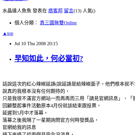
水晶達人魚魚 發表在
痞客邦
留言
(13)
人氣(
)
個人分類：
真三國無雙Online
▲top
Jul
10
Thu
2008
20:15
早知如此，何必當初?
話說這次的紅心辣椒延誤(說延誤是給辣椒面子，他們根本就不
說真的我根本沒有任何期待的，
只是我很不滿官方網站一而再再而三用「請見官網訊息」、「
回顧整起事件活動原本4月份就該結束跟投票，
延遲到5月中才落幕，
落幕之後我隔了一星期詢問官方何時發獎品，
官網給我的訊息
接下來過了近兩個月完全沒消息，